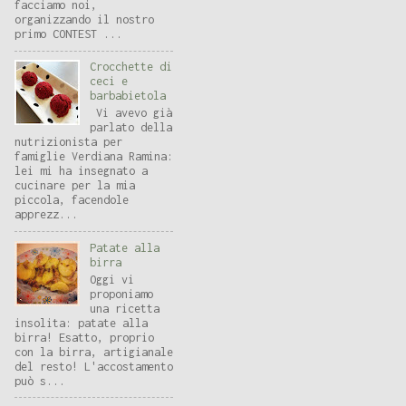
facciamo noi,
organizzando il nostro
primo CONTEST ...
Crocchette di
ceci e
barbabietola
Vi avevo già
parlato della
nutrizionista per
famiglie Verdiana Ramina:
lei mi ha insegnato a
cucinare per la mia
piccola, facendole
apprezz...
Patate alla
birra
Oggi vi
proponiamo
una ricetta
insolita: patate alla
birra! Esatto, proprio
con la birra, artigianale
del resto! L'accostamento
può s...