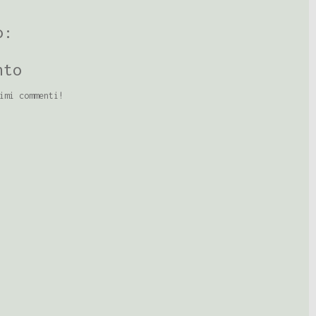
o:
nto
imi commenti!