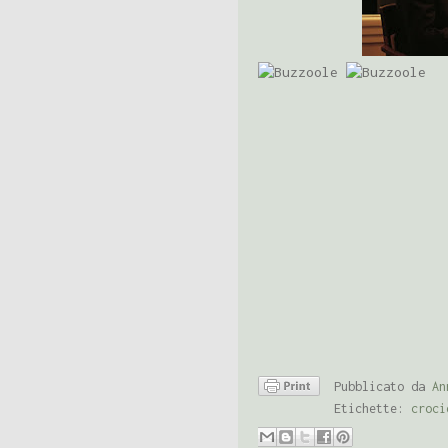
Pubblicato da
An
Etichette:
croci