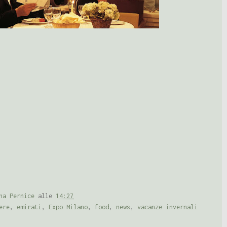
na Pernice
alle
14:27
ere
,
emirati
,
Expo Milano
,
food
,
news
,
vacanze invernali