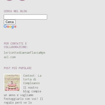
CERCA NEL BLOG
Ricerca personalizzata
PER CONTATTI E
COLLABORAZIONI:
lericettediannaeflavia@gm
ail.com
POST PIÙ POPOLARI
Contest: La
torta di
Compleanno
Il nostro
blog compie
un anno e vogliamo
festeggiarlo con voi! Il
regalo però ve lo