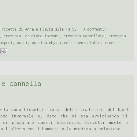
 ricette di Anna e Flavia
alle
14:53
3 commenti:
,
crostata
,
crostata lamponi
,
crostata marmellata
,
crostata
amponi
,
dolci
,
dolci bimby
,
ricette senza latte
,
ricette
 e cannella
ella sono biscotti tipici delle tradizioni del Nord
iodo invernale e, dato che si sta avvicinando il
o di preparare questi dolcissimi biscotti miele e
to l'albero con i bambini o la mattina a colazione.