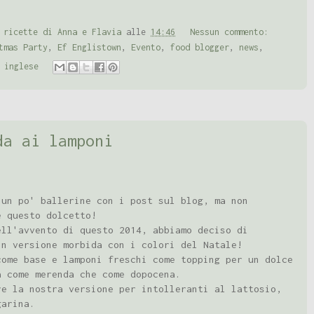
 ricette di Anna e Flavia
alle
14:46
Nessun commento:
tmas Party
,
Ef Englistown
,
Evento
,
food blogger
,
news
,
 inglese
da ai lamponi
 un po' ballerine con i post sul blog, ma non
e questo dolcetto!
ell'avvento di questo 2014, abbiamo deciso di
in versione morbida con i colori del Natale!
come base e lamponi freschi come topping per un dolce
a come merenda che come dopocena.
re la nostra versione per intolleranti al lattosio,
garina.