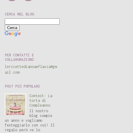
CERCA NEL BLOG
Ricerca personalizzata
PER CONTATTI E
COLLABORAZIONI:
lericettediannaeflavia@gm
ail.com
POST PIÙ POPOLARI
Contest: La
torta di
Compleanno
Il nostro
blog compie
un anno e vogliamo
festeggiarlo con voi! Il
regalo però ve lo