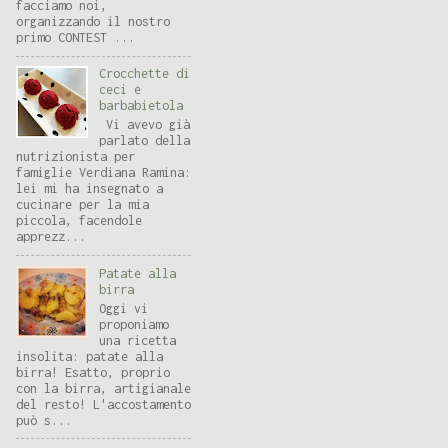
facciamo noi,
organizzando il nostro
primo CONTEST ...
Crocchette di
ceci e
barbabietola
Vi avevo già
parlato della
nutrizionista per
famiglie Verdiana Ramina:
lei mi ha insegnato a
cucinare per la mia
piccola, facendole
apprezz...
Patate alla
birra
Oggi vi
proponiamo
una ricetta
insolita: patate alla
birra! Esatto, proprio
con la birra, artigianale
del resto! L'accostamento
può s...