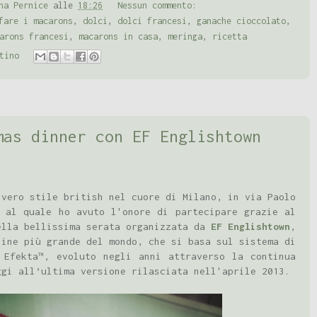
na Pernice
alle
18:26
Nessun commento:
fare i macarons
,
dolci
,
dolci francesi
,
ganache cioccolato
,
arons francesi
,
macarons in casa
,
meringa
,
ricetta
tino
mas dinner con EF Englishtown
 vero stile british nel cuore di Milano, in via Paolo
 al quale ho avuto l'onore di partecipare grazie al
ella bellissima serata organizzata da
EF Englishtown
,
line più grande del mondo, che si basa sul sistema di
 Efekta™, evoluto negli anni attraverso la continua
ggi all’ultima versione rilasciata nell'aprile 2013.