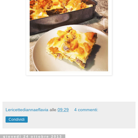
Lericettediannaeflavia
alle
09:29
4 commenti:
Condividi
giovedì 24 ottobre 2013