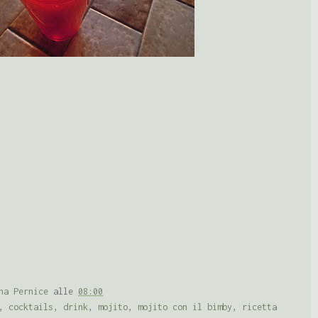
na Pernice
alle
08:00
,
cocktails
,
drink
,
mojito
,
mojito con il bimby
,
ricetta