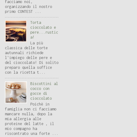
facciamo noi,
organizzando il nostro
primo CONTEST ...
Torta
cioccolato e
pere...rustic
a!
La più
classica delle torte
autunnali richiede
l'impiego delle pere e
del cioccolato! Di solito
preparo quella soffice
con la ricetta t...
Biscottini al
cocco con
gocce di
cioccolato
Poichè in
famiglia non ci facciamo
mancare nulla, dopo la
mia allergia alle
proteine del latte , il
mio compagno ha
riscontrato una forte ...