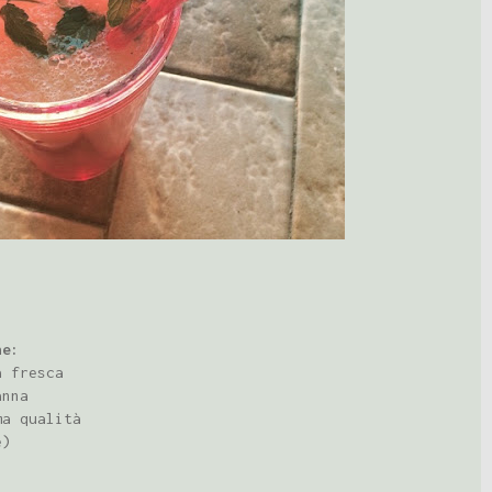
ne:
a fresca
anna
ma qualità
e)