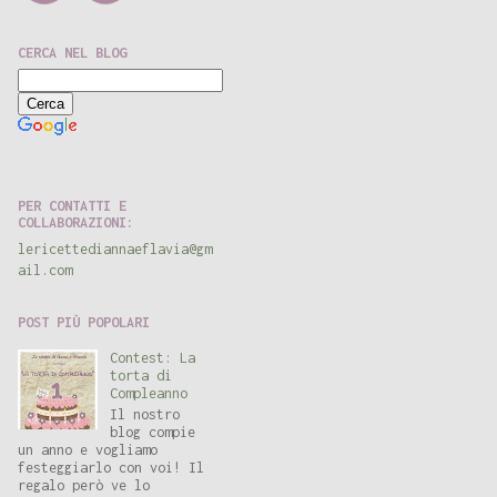
CERCA NEL BLOG
Ricerca personalizzata
PER CONTATTI E
COLLABORAZIONI:
lericettediannaeflavia@gm
ail.com
POST PIÙ POPOLARI
Contest: La
torta di
Compleanno
Il nostro
blog compie
un anno e vogliamo
festeggiarlo con voi! Il
regalo però ve lo