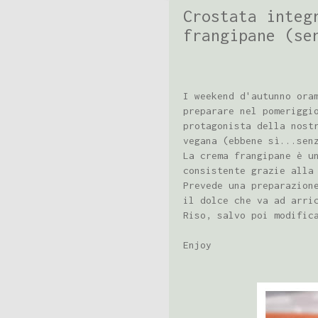
Crostata integ
frangipane (se
I weekend d'autunno ora
preparare nel pomeriggi
protagonista della nost
vegana (ebbene sì...sen
La crema frangipane è u
consistente grazie alla
Prevede una preparazion
il dolce che va ad arri
Riso, salvo poi modific
Enjoy