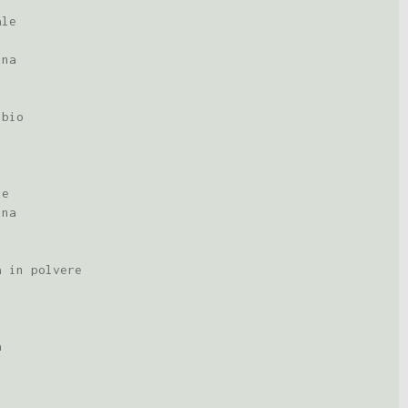
ale
nna
 bio
le
nna
a in polvere
a