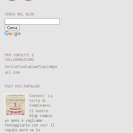
CERCA NEL BLOG
Ricerca personalizzata
PER CONTATTI E
COLLABORAZIONI:
lericettediannaeflavia@gm
ail.com
POST PIÙ POPOLARI
Contest: La
torta di
Compleanno
Il nostro
blog compie
un anno e vogliamo
festeggiarlo con voi! Il
regalo però ve lo