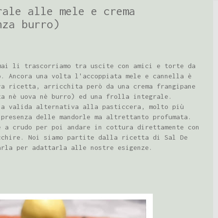
rale alle mele e crema
nza burro)
mai li trascorriamo tra uscite con amici e torte da
o. Ancora una volta l'accoppiata mele e cannella è
ra ricetta, arricchita però da una crema frangipane
za nè uova nè burro) ed una frolla integrale.
na valida alternativa alla pasticcera, molto più
 presenza delle mandorle ma altrettanto profumata.
e a crudo per poi andare in cottura direttamente con
cchire. Noi siamo partite dalla ricetta di Sal De
arla per adattarla alle nostre esigenze.