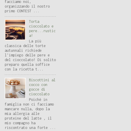
facciamo noi,
organizzando il nostro
primo CONTEST ...
Torta
cioccolato e
pere...rustic
a!
La più
classica delle torte
autunnali richiede
l'impiego delle pere e
del cioccolato! Di solito
preparo quella soffice
con la ricetta t...
Biscottini al
cocco con
gocce di
cioccolato
Poichè in
famiglia non ci facciamo
mancare nulla, dopo la
mia allergia alle
proteine del latte , il
mio compagno ha
riscontrato una forte ...