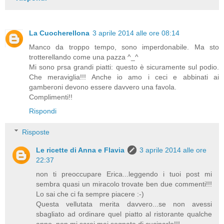
La Cuocherellona
3 aprile 2014 alle ore 08:14
Manco da troppo tempo, sono imperdonabile. Ma sto
trotterellando come una pazza ^_^
Mi sono prsa grandi piatti: questo è sicuramente sul podio.
Che meraviglia!!! Anche io amo i ceci e abbinati ai
gamberoni devono essere davvero una favola.
Complimenti!!
Rispondi
Risposte
Le ricette di Anna e Flavia
3 aprile 2014 alle ore
22:37
non ti preoccupare Erica...leggendo i tuoi post mi
sembra quasi un miracolo trovate ben due commenti!!!
Lo sai che ci fa sempre piacere :-)
Questa vellutata merita davvero...se non avessi
sbagliato ad ordinare quel piatto al ristorante qualche
anno, non mi sarei mai sognata di cucinarlo!!!