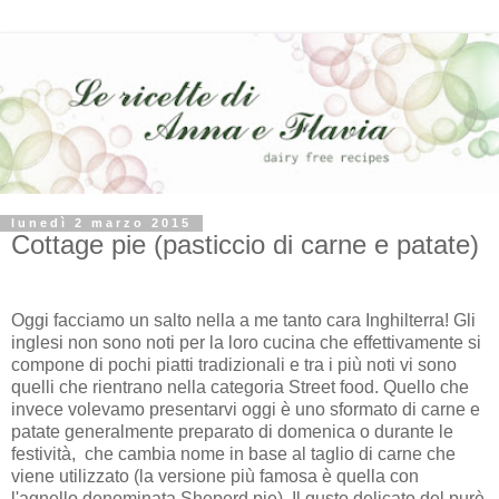
lunedì 2 marzo 2015
Cottage pie (pasticcio di carne e patate)
Oggi facciamo un salto nella a me tanto cara Inghilterra! Gli
inglesi non sono noti per la loro cucina che effettivamente si
compone di pochi piatti tradizionali e tra i più noti vi sono
quelli che rientrano nella categoria Street food. Quello che
invece volevamo presentarvi oggi è uno sformato di carne e
patate generalmente preparato di domenica o durante le
festività, che cambia nome in base al taglio di carne che
viene utilizzato (la versione più famosa è quella con
l'agnello denominata Sheperd pie). Il gusto delicato del purè